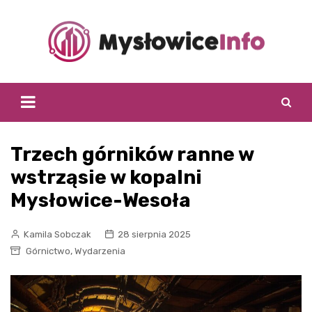
Skip
to
content
Trzech górników ranne w
wstrząsie w kopalni
Mysłowice-Wesoła
Kamila Sobczak
28 sierpnia 2025
,
Górnictwo
Wydarzenia