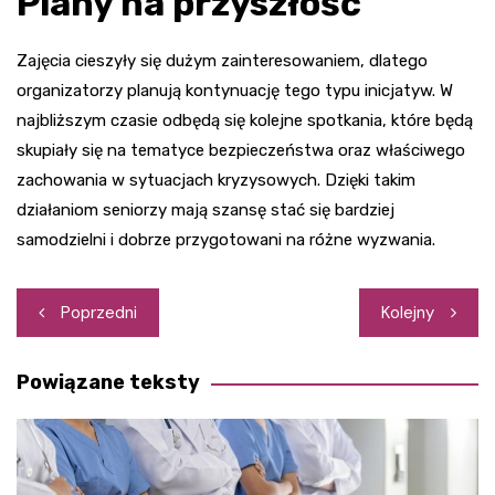
Plany na przyszłość
Zajęcia cieszyły się dużym zainteresowaniem, dlatego
organizatorzy planują kontynuację tego typu inicjatyw. W
najbliższym czasie odbędą się kolejne spotkania, które będą
skupiały się na tematyce bezpieczeństwa oraz właściwego
zachowania w sytuacjach kryzysowych. Dzięki takim
działaniom seniorzy mają szansę stać się bardziej
samodzielni i dobrze przygotowani na różne wyzwania.
Nawigacja
Poprzedni
Kolejny
wpisu
Powiązane teksty