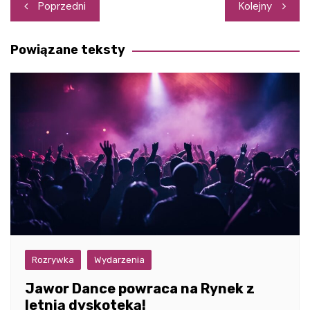
Nawigacja
Poprzedni
Kolejny
wpisu
Powiązane teksty
Rozrywka
Wydarzenia
Jawor Dance powraca na Rynek z
letnią dyskoteką!