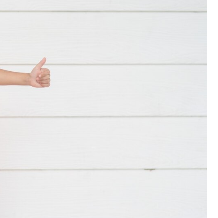
Kościół Najświętszego
robotnicze Nikiszowiec
Serca Pana Jezusa
Katowicach
Kaplica św. Jana
Chrzciciela
Promenada nad Przem