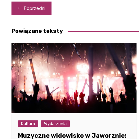
Nawigacja
Poprzedni
wpisu
Powiązane teksty
Kultura
Wydarzenia
Muzyczne widowisko w Jaworznie: