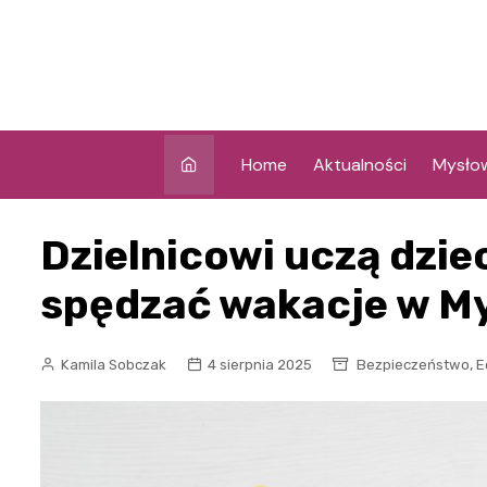
Skip
to
content
Home
Aktualności
Mysło
Dzielnicowi uczą dziec
spędzać wakacje w M
,
Kamila Sobczak
4 sierpnia 2025
Bezpieczeństwo
E