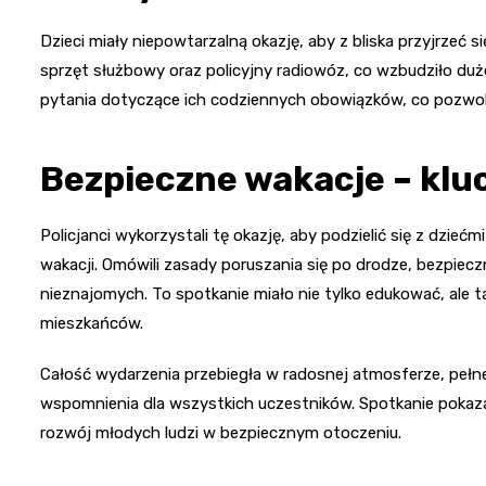
Dzieci miały niepowtarzalną okazję, aby z bliska przyjrzeć s
sprzęt służbowy oraz policyjny radiowóz, co wzbudziło du
pytania dotyczące ich codziennych obowiązków, co pozwoliło
Bezpieczne wakacje – kl
Policjanci wykorzystali tę okazję, aby podzielić się z dzi
wakacji. Omówili zasady poruszania się po drodze, bezpiec
nieznajomych. To spotkanie miało nie tylko edukować, ale
mieszkańców.
Całość wydarzenia przebiegła w radosnej atmosferze, pełn
wspomnienia dla wszystkich uczestników. Spotkanie pokazało
rozwój młodych ludzi w bezpiecznym otoczeniu.