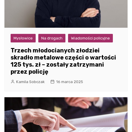
Mysłowice
Na drogach
Wiadomości policyjne
Trzech młodocianych złodziei
skradło metalowe części o wartości
125 tys. zł – zostały zatrzymani
przez policję
Kamila Sobczak
16 marca 2025