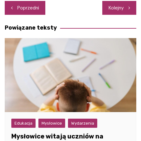
Nawigacja
Poprzedni
Kolejny
wpisu
Powiązane teksty
Edukacja
Mysłowice
Wydarzenia
Mysłowice witają uczniów na