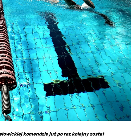
Kościół Najświętszego
robotnicze Nikiszowiec
Serca Pana Jezusa
Katowicach
Kaplica św. Jana
Chrzciciela
Promenada nad Przem
łowickiej komendzie już po raz kolejny został