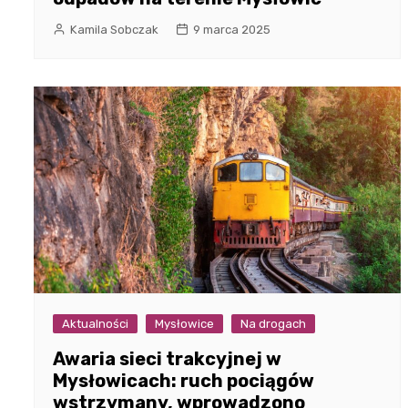
Kamila Sobczak
9 marca 2025
Aktualności
Mysłowice
Na drogach
Awaria sieci trakcyjnej w
Mysłowicach: ruch pociągów
wstrzymany, wprowadzono