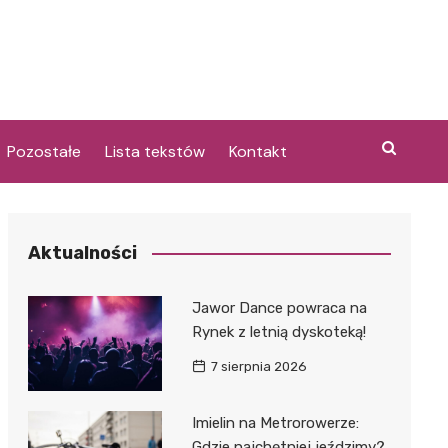
Pozostałe
Lista tekstów
Kontakt
Aktualności
i
Jawor Dance powraca na
Rynek z letnią dyskoteką!
7 sierpnia 2026
Imielin na Metrorowerze:
Gdzie najchętniej jeździmy?