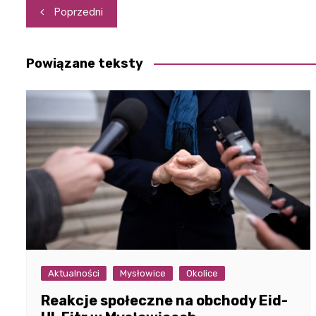
Nawigacja
Poprzedni
wpisu
Powiązane teksty
Aktualności
Mysłowice
Okolice
Reakcje społeczne na obchody Eid-