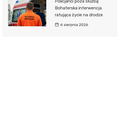
Policjanci poza służbą:
Bohaterska interwencja
ratująca życie na drodze
6 sierpnia 2026