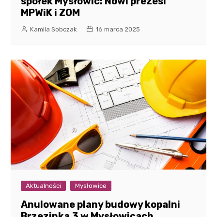
spółek Mysłowic: Nowi prezesi
MPWiK i ZOM
Kamila Sobczak
16 marca 2025
Aktualności
Mysłowice
Anulowane plany budowy kopalni
Brzezinka 3 w Mysłowicach