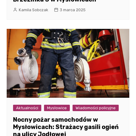
Kamila Sobczak
3 marca 2025
Aktualności
Mysłowice
Wiadomości policyjne
Nocny pożar samochodów w
Mysłowicach: Strażacy gasili ogień
na ulicy Jodłowej