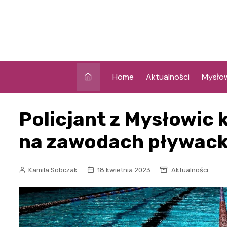
Skip
to
content
Home
Aktualności
Mysło
Policjant z Mysłowic 
na zawodach pływack
Kamila Sobczak
18 kwietnia 2023
Aktualności