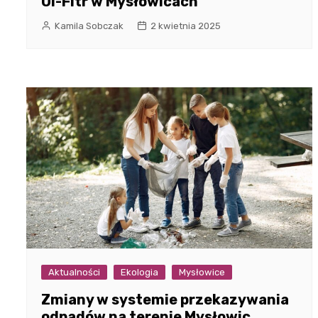
Ul-Fitr w Mysłowicach
Kamila Sobczak
2 kwietnia 2025
Aktualności
Ekologia
Mysłowice
Zmiany w systemie przekazywania
odpadów na terenie Mysłowic