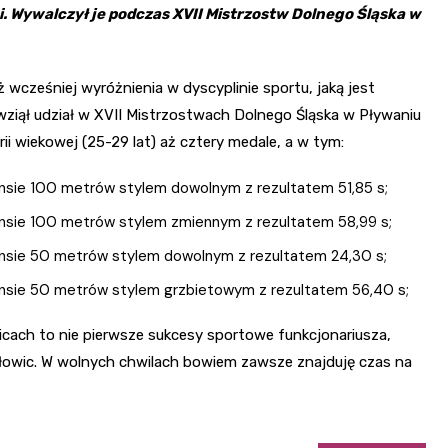
 Wywalczył je podczas XVII Mistrzostw Dolnego Śląska w
 wcześniej wyróżnienia w dyscyplinie sportu, jaką jest
 wziął udział w XVII Mistrzostwach Dolnego Śląska w Pływaniu
ii wiekowej (25-29 lat) aż cztery medale, a w tym:
ansie 100 metrów stylem dowolnym z rezultatem 51,85 s;
tansie 100 metrów stylem zmiennym z rezultatem 58,99 s;
tansie 50 metrów stylem dowolnym z rezultatem 24,30 s;
tansie 50 metrów stylem grzbietowym z rezultatem 56,40 s;
icach to nie pierwsze sukcesy sportowe funkcjonariusza,
łowic. W wolnych chwilach bowiem zawsze znajduję czas na