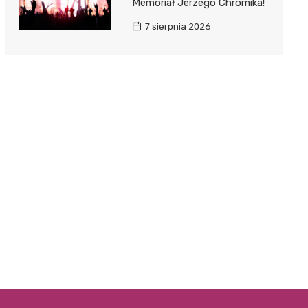
Memoriał Jerzego Chromika!
7 sierpnia 2026