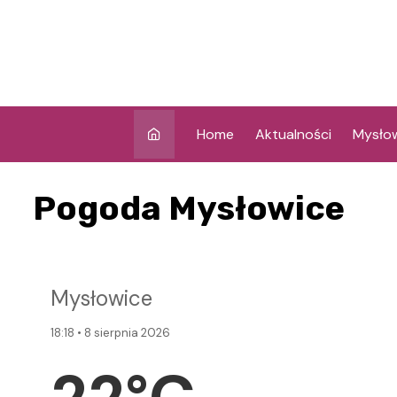
Skip
to
content
Home
Aktualności
Mysło
Pogoda Mysłowice
Mysłowice
18:18 • 8 sierpnia 2026