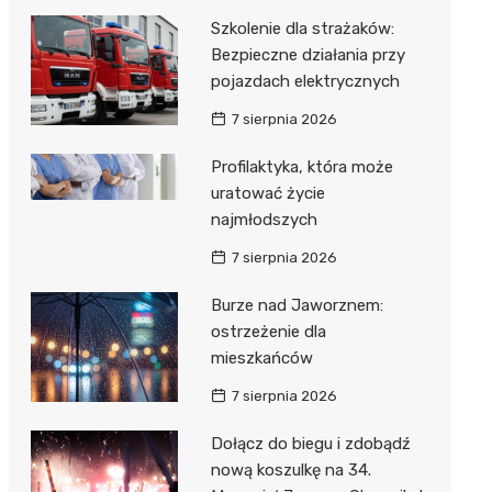
18°C
19°C
21°C
22°C
23°C
Szkolenie dla strażaków:
0%
1%
1%
2%
2%
Bezpieczne działania przy
pojazdach elektrycznych
7 sierpnia 2026
Profilaktyka, która może
uratować życie
najmłodszych
7 sierpnia 2026
Burze nad Jaworznem:
ostrzeżenie dla
mieszkańców
7 sierpnia 2026
Dołącz do biegu i zdobądź
nową koszulkę na 34.