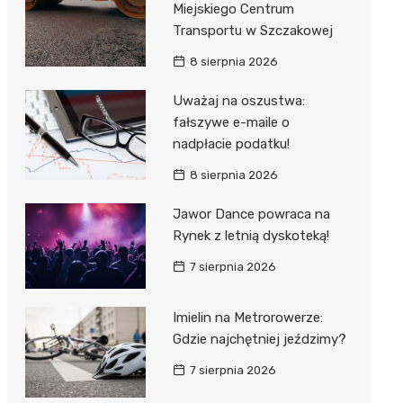
Miejskiego Centrum
 w
Transportu w Szczakowej
8 sierpnia 2026
Uważaj na oszustwa:
fałszywe e-maile o
szą
nadpłacie podatku!
8 sierpnia 2026
Jawor Dance powraca na
Rynek z letnią dyskoteką!
7 sierpnia 2026
Imielin na Metrorowerze:
8:00
9:00
10:00
11:00
12:00
Gdzie najchętniej jeździmy?
7 sierpnia 2026