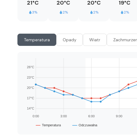
21°C
20°C
20°C
19°C
3%
2%
2%
2%
Temperatura
Opady
Wiatr
Zachmurzen