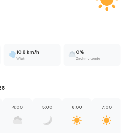
Kościół Najświętszego
robotnicze Nikiszowiec
Serca Pana Jezusa
Katowicach
Kaplica św. Jana
Chrzciciela
Promenada nad Przem
10.8 km/h
0%
Wiatr
Zachmurzenie
26
4:00
5:00
6:00
7:00