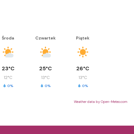
Środa
Czwartek
Piątek
23°C
25°C
26°C
12°C
13°C
13°C
0%
0%
0%
Weather data by Open-Meteo.com